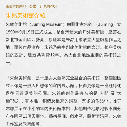
距離本館約11.5公里，行車約20分
朱銘美術館介紹
朱銘美術館（Juming Museum）由藝術家朱銘 （Ju ming）於
1999年9月19日正式成立，是台灣最大的戶外美術館，座落在
新北市金山區西勢湖。原址本是朱銘用來放置大型雕塑作品之
地，而後作品漸多，朱銘乃萌生創建美術館的念頭。整座美術
館的設計、建造共耗費12年。為大台北地區重要的美術館之
一。
「朱銘美術館」是一座與大自然完全融合的美術館，整個館區
並不像是一般人所想像的室內展示館，反而更像是一座經綠化
過後景致優美的公園。朱銘的創作最有名的是"人間"及"太
極"系列，有木雕、銅塑及後來的鋼塑。眾多的作品中，除了
木雕展示在小小的室內美術館本館，其他則依地形地貌不同分
布在園區13個天鵝池、藝術長廊、戲水區、藝術表演區、朱銘
工作室及朱雋館等。