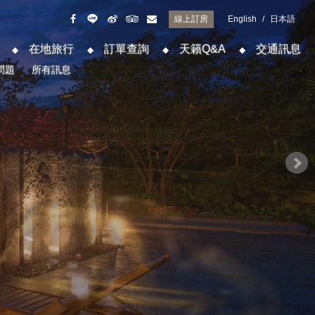
線上訂房
English
/
日本語
在地旅行
訂單查詢
天籟Q&A
交通訊息
問題
所有訊息