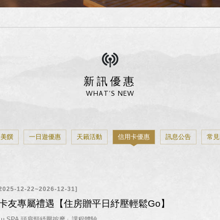
新訊優惠
WHAT'S NEW
飲美饌
一日遊優惠
天籟活動
信用卡優惠
訊息公告
常見
5-12-22~2026-12-31]
│卡友專屬禮遇【住房贈平日紓壓輕鬆Go】
uLu SPA 頭肩頸紓壓按摩」課程體驗