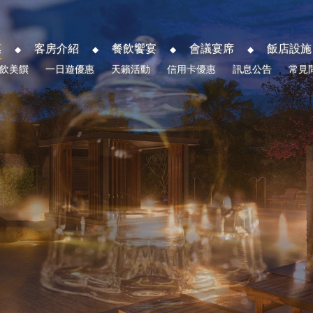
惠
客房介紹
餐飲饗宴
會議宴席
飯店設施
飲美饌
一日遊優惠
天籟活動
信用卡優惠
訊息公告
常見