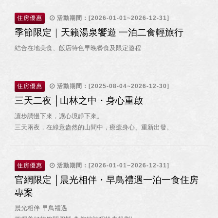
住房優惠
活動期間：[2026-01-01~2026-12-31]
季節限定｜天籟湯泉饗遊 一泊二食輕旅行
結合在地美食、飯店特色早晚餐食及限定遊程
住房優惠
活動期間：[2025-08-04~2026-12-30]
三天二夜 │山林之中・身心重啟
讓步調慢下來，讓心境靜下來。
三天兩夜，在綠意盎然的山間中，療癒身心、重新出發。
住房優惠
活動期間：[2026-01-01~2026-12-31]
官網限定 │晨光相伴・早鳥禮遇一泊一食住房
專案
晨光相伴 早鳥禮遇