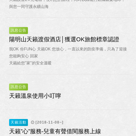
與您一同守護永續山海
訊息公告
陽明山天籟渡假酒店│獲選OK旅館標章認證
我OK 你FUN心 天籟OK 您放心，一直以來的防疫準備，只為了迎接
您能夠安心 回家
天籟給您"家"的安全溫暖
訊息公告
天籟溫泉使用小叮嚀
天籟活動
[2018-11-08~]
天籟”心”服務-兒童有聲借閱服務上線