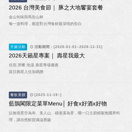
2026 台灣美食節｜ 豚之大地饗宴套餐
金山旬味與馬告山林
每一道料理，都是對台灣食材最深情的告白
天籟活動
活動期間：[2026-01-01~2026-12-31]
2026天籟星專案｜ 壽星我最大
住宿.用餐.泡湯.壽星專場優惠
當日壽星入住加碼贈
餐飲美饌
[2025-11-19~]
藍鵲閣限定菜單Menu│ 好食x好酒x好物
以無垠星空為布、美人山、磺港溪為景，嚐一口主廚精製無國界料
理，讓自然鮮甜滿溢唇齒