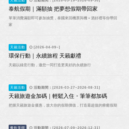
天籟活動
活動期間：[2026-05-19~2026-09-30]
泰航假期｜滿額抽 把夢想假期帶回家
單筆消費滿額即可參加抽獎，泰國來回機票與機＋酒好禮等你帶回
家
天籟活動
[2026-04-09~]
環保行動｜永續旅程 天籟獻禮
天籟以綠意行動，邀您一同打造更美好的永續旅行
天籟活動
活動期間：[2026-03-27~2026-08-31]
天籟旅遊金加碼｜輕鬆入住・筆筆都加碼
把握天籟旅遊金優惠，放大你的假期價值，打造最超值的療癒假期
餐飲美饌
活動期間：[2026-07-09~2026-12-31]