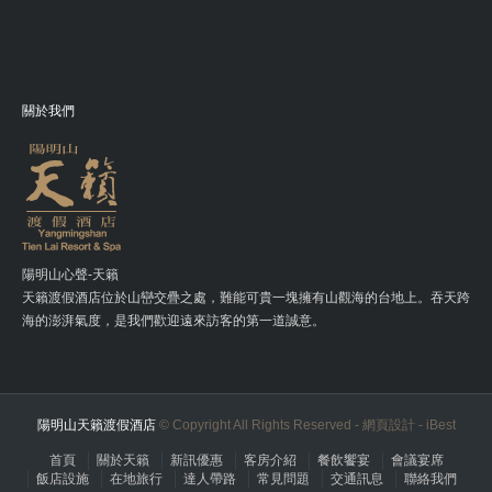
關於我們
陽明山心聲-天籟
天籟渡假酒店位於山巒交疊之處，難能可貴一塊擁有山觀海的台地上。吞天跨
海的澎湃氣度，是我們歡迎遠來訪客的第一道誠意。
陽明山天籟渡假酒店
© Copyright All Rights Reserved -
網頁設計
-
iBest
首頁
關於天籟
新訊優惠
客房介紹
餐飲饗宴
會議宴席
飯店設施
在地旅行
達人帶路
常見問題
交通訊息
聯絡我們