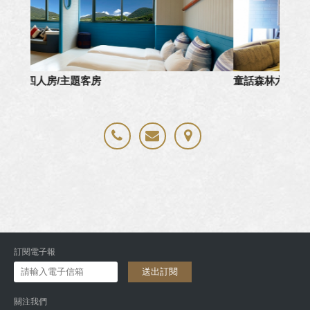
童話森林六人房
/主題客房
草山
訂閱電子報
送出訂閱
關注我們