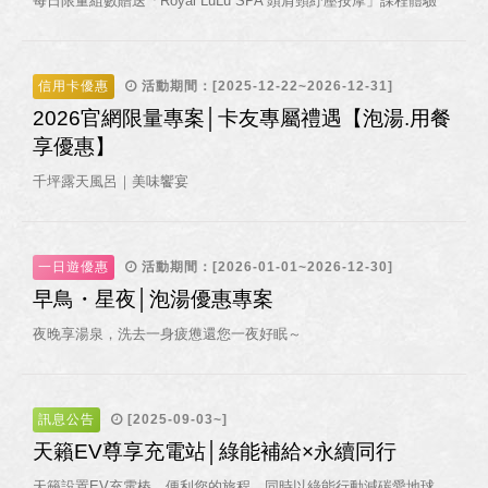
每日限量組數贈送「Royal LuLu SPA 頭肩頸紓壓按摩」課程體驗
信用卡優惠
活動期間：[2025-12-22~2026-12-31]
2026官網限量專案│卡友專屬禮遇【泡湯.用餐
享優惠】
千坪露天風呂｜美味饗宴
一日遊優惠
活動期間：[2026-01-01~2026-12-30]
早鳥・星夜│泡湯優惠專案
夜晚享湯泉，洗去一身疲憊還您一夜好眠～
訊息公告
[2025-09-03~]
天籟EV尊享充電站│綠能補給×永續同行
天籟設置EV充電樁，便利您的旅程，同時以綠能行動減碳愛地球，