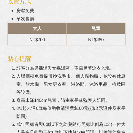
收費方式
房客免費
單次售價:
大人
兒童
NT$700
NT$480
貼心提醒
該區分為男裸湯與女裸湯區，不需另著泳衣入場。
入場櫃檯免費提供換洗毛巾、個人儲物櫃，並設有休息
室、飲水機、男女更衣室、淋浴間、沐浴用品、梳妝區
等設備。
身高未滿140cm兒童，請由家長或監護人陪同。
8/1起未滿6歲每位酌收清潔費$100元(須出示證件及家長
陪同)
成年照顧者與6歲以下之幼兒隨行照顧比例為1:3 (一位大
人最多只能帶三位6歲以下幼兒水中照護，以維護幼兒在