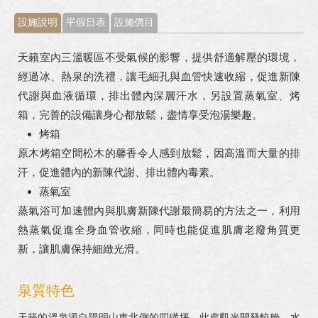
設施說明
平假日表
設施價目
天籟室內三溫暖區不受氣候的影響，提供舒適解壓的環境，
經過冰、熱泉的洗禮，讓毛細孔與血管快速收縮，促進新陳
代謝與血液循環，排出體內深層汗水，另設置蒸氣室、烤
箱，完善的設備讓身心都放鬆，盡情享受泡湯樂趣。
烤箱
原木烤箱空間松木的馨香令人感到放鬆，因高溫而大量的排
汗，促進體內的新陳代謝、排出體內毒素。
蒸氣室
蒸氣浴可加速體內與肌膚新陳代謝最簡易的方法之一，利用
熱蒸氣促進全身血管收縮，同時也能促進肌膚老廢角質更
新，讓肌膚保持細緻光滑。
泉質特色
天籟的溫泉源自陽明山東北側的四磺坪，此處觀光開發較晚、水