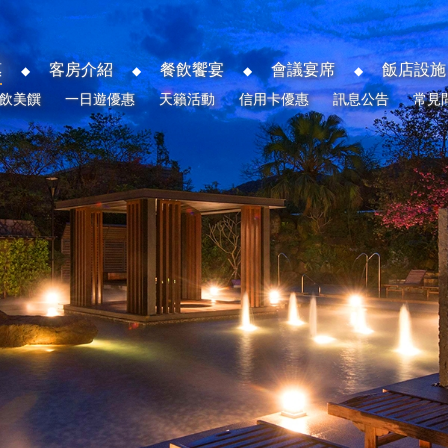
惠
客房介紹
餐飲饗宴
會議宴席
飯店設施
飲美饌
一日遊優惠
天籟活動
信用卡優惠
訊息公告
常見