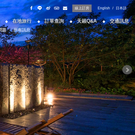
線上訂房
English
/
日本語
在地旅行
訂單查詢
天籟Q&A
交通訊息
問題
所有訊息