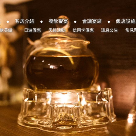
惠
客房介紹
餐飲饗宴
會議宴席
飯店設施
飲美饌
一日遊優惠
天籟活動
信用卡優惠
訊息公告
常見