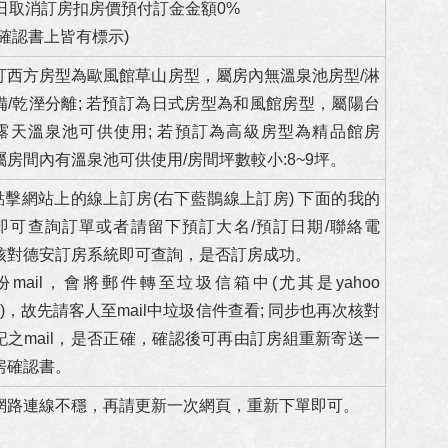
4日取消訂房扣房價預付訂金金額0%
房確認書上皆有標示)
訂西方房型為歐風館草山房型，屬房內無溫泉池房型/淋
備/乾溼分離; 若預訂為日式房型為和風館房型，屬陽台
露天溫泉池可供使用; 若預訂為高級房型為精品館房
屬房間內有溫泉池可供使用/房間坪數較小:8~9坪。
請點擊網站上的線上訂房(右下藍鵲線上訂房) 下面的我的
即可查詢訂單或者請留下預訂大名/預訂日期/聯絡電
核對德安訂房系統即可查詢，是否訂房成功。
部份mail，會將郵件轉至垃圾信箱中(尤其是yahoo
%)，故先請客人至mail中垃圾信件查看; 同步也再次核對
記之mail，是否正確，確認後可再由訂房組重新寄送一
房確認書。
網路連線不穩，再請更新一次網頁，重新下單即可。