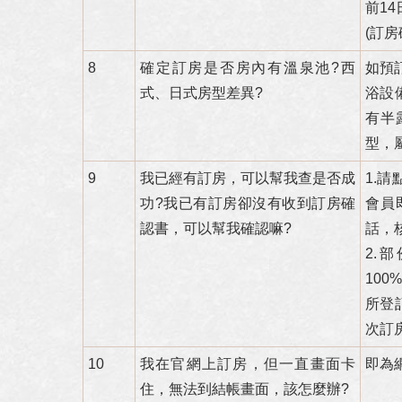
前1
(訂
8
確定訂房是否房內有溫泉池?西
如預
式、日式房型差異?
浴設
有半
型，
9
我已經有訂房，可以幫我查是否成
1.
功?我已有訂房卻沒有收到訂房確
會員
認書，可以幫我確認嘛?
話，
2.
100
所登
次訂
10
我在官網上訂房，但一直畫面卡
即為
住，無法到結帳畫面，該怎麼辦?