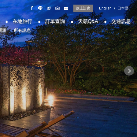
線上訂房
English
/
日本語
在地旅行
訂單查詢
天籟Q&A
交通訊息
問題
所有訊息