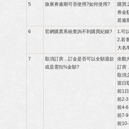
5
旅展券逾期可否使用?如何使用?
購買
券金
若逾
6
官網購票系統查詢不到購買紀錄?
1.
2.
大名
7
取消訂房，訂金是否可以全額退款
依觀
或是需扣%金額?
訂房
取消
當日
前1
前2
前4
前7
前1