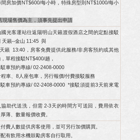
每間房加價NT$600/每小時，特殊房型則NT$1000/每小
店現場售價為主，須事先提出申請
金山國光客運站往返陽明山天籟渡假酒店之間的定點接駁
天籟--金山 11:45 與
天籟 13:40，房客免費提供此服務/非房客預約或其他
，單程接駁NT$400/趟，
預約專線/ 02-2408-0000
供計程車、8人座包車，另行報價/付費接駁服務
車預約專線/ 02-2408-0000 *接駁須提前3天前來電
協助代送洗，但需 2-3天的時間方可送回，費用依衣
、厚薄、數量報價收費。
照付費人數提供房客使用，並可另行加價購買。
層配有飲用水機鼓勵房客自行取用。