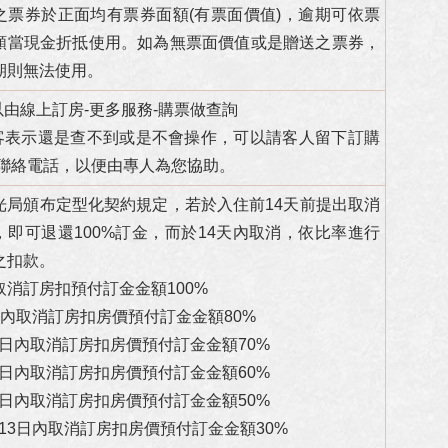
之票券於正面均有票券面額(有票面價值)，逾期可依票
額當現金折抵使用。如為無票面價值或是贈送之票券，
期則無法使用。
可以由線上訂房-更多服務-購票做查詢
若客表示還是查不到或是不會操作，可以請客人留下訂購
/聯絡電話，以便由專人為您協助。
光局頒布定型化契約規定，若於入住前14天前提出取消
，即可退還100%訂金，而於14天內取消，依比率進行
之扣款。
取消訂房扣預付訂金金額100%
日內取消訂房扣房價預付訂金金額80%
-3日內取消訂房扣房價預付訂金金額70%
-6日內取消訂房扣房價預付訂金金額60%
-9日內取消訂房扣房價預付訂金金額50%
0-13日內取消訂房扣房價預付訂金金額30%