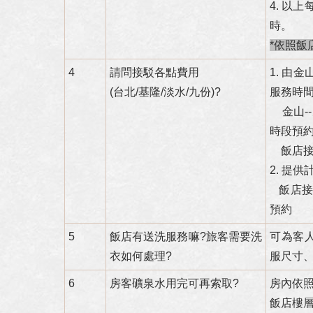
4. 以上
時。
*
依照飯
4
請問接駁各點費用
1. 由
(台北/基隆/淡水/九份)?
服務時間 
金山--
時段預約
飯店接駁車
2. 提
飯店接駁
預約
5
飯店有送洗服務嘛?旅客需要洗
可為客人
衣如何處理?
服尺寸
6
房客礦泉水用完可再索取?
房內依
飯店樓