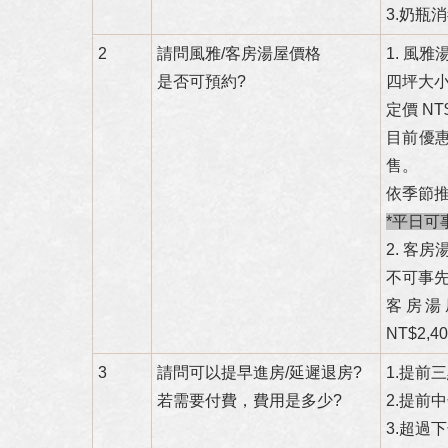
3.奶瓶
2
請問風雅/客房湯屋價格
1. 風雅
是否可預約?
四坪大小
定價 NT$
目前優惠
售。
依季節
*平日
2. 客房
不可事
客房湯
NT$2,4
3
請問可以提早進房/延遲退房?
1.提前
若需要付費，費用是多少?
2.提前
3.超過