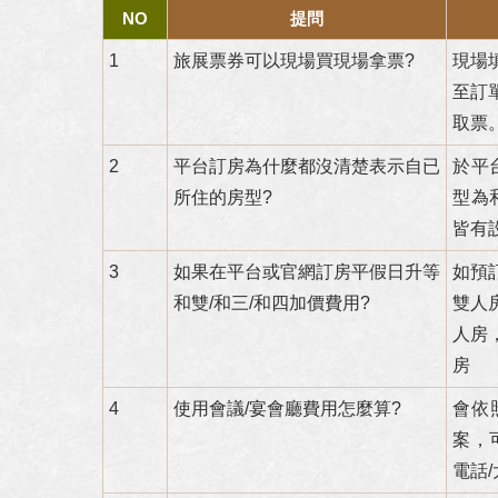
NO
提問
1
旅展票券可以現場買現場拿票?
現場
至訂
取票
2
平台訂房為什麼都沒清楚表示自已
於平
所住的房型?
型為
皆有
3
如果在平台或官網訂房平假日升等
如預
和雙/和三/和四加價費用?
雙人
人房
房
4
使用會議/宴會廳費用怎麼算?
會依
案，可
電話