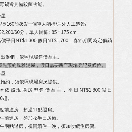
消毒鍋皆具備殺菌功能。
湯屋
/長160*深60/一個單人躺椅/戶外人工造景/
2,200/60分，單人躺椅 : 85 * 175 cm
價平日NT$1,300 假日NT$1,700，春節期間為定價銷
推出促銷，依照現場售價為主。
可事先預約風雅湯屋，假日需要親至現場登記及候位。
湯屋
先預約，須依照現場房況提供。
屋依照現場房型售價為主，平日NT$1,800假日
00起。
三點前進房，超過11點退房。
中午前進房，須加收半日房價。
下午兩點退房，視同續住一晚，須加收續住房價。