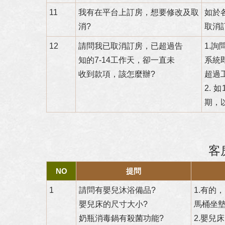
11
我有在平台上訂房，想要修改及取
如於
消?
取消
12
請問我已取消訂房，已超過告
1.
知的7-14工作天，卻一直未
系統
收到款項，該怎麼辦?
超過
2. 
期，
客
NO
提問
1
請問有嬰兒沐浴備品?
1.有的
嬰兒床的尺寸大小?
馬桶坐
奶瓶消毒鍋有殺菌功能?
2.嬰兒床