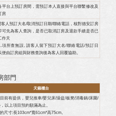
各平台上預訂房間，需預訂本人直接與平台聯繫修改及
訂房
詢問客人預訂大名/取消預訂日期/聯絡電話，核對德安訂房
即可先為客人查詢，是否已取消訂房及退款手續是否已
工作天
如1.項所查無誤, 請客人留下預訂大名/聯絡電話/預訂日
以便由訂房組與財務查詢後為客人回覆協助。
房部門
天籟櫃台
，目前有提供，嬰兒推車/嬰兒床/澡盆/板凳/消毒鍋
/床圍/
墊，以上項目預約額滿為止。
的尺寸:長103cm*寬61cm*高75cm。