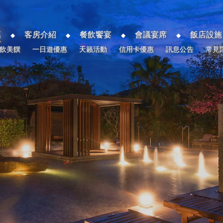
惠
客房介紹
餐飲饗宴
會議宴席
飯店設施
飲美饌
一日遊優惠
天籟活動
信用卡優惠
訊息公告
常見