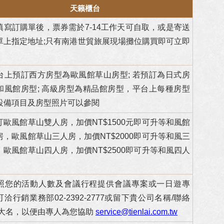
天籟櫃台
填寫訂購單後，票券需於7-14工作天可自取，或是寄送
單上指定地址;只有南港世貿旅展現場攤位購買即可立即
。
台上預訂西方房型為歐風館草山房型; 若預訂為日式房
和風館房型; 高級房型為精品館房型，平台上每種房型
設備項目及房型照片可以參閱
訂歐風館草山雙人房，加價NT$1500元即可升等和風館
房，歐風館草山三人房，加價NT$2000即可升等和風三
，歐風館草山四人房，加價NT$2500即可升等和風四人
照您的活動人數及會議行程提供會議專案或一日遊專
洽行銷業務部02-2392-2777或留下貴公司名稱/聯絡
/大名，以便由專人為您協助
service@tienlai.com.tw