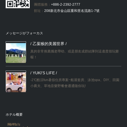
團體服務：
+886-2-2392-2777
館址：
208新北市金山區重和里名流路1-7號
メッセージがフォーカス
/ 乙葉猴的美麗世界 /
真的非常推薦攜老帶幼、或是朋友成群結隊到這邊度假玩樂
喔！
/ YUKI'S LIFE /
-2℃酷涼fun暑假住房專案~船屋套房、泳池spa、DIY、田園
小農夫、草地音樂野餐會通通隨你玩!
ホテル概要