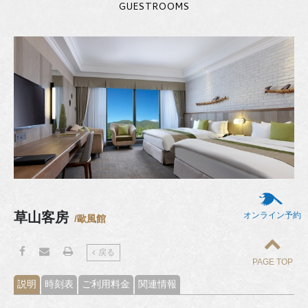
GUESTROOMS
草山客房
オンライン予約
/歐風館
戻る
PAGE TOP
説明
時刻表
ご利用料金
関連情報