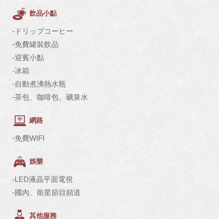
飲品小點
-ドリップコーヒー
-免費罐裝飲品
-迎賓小點
-冰箱
-自動煮沸熱水瓶
-茶包、咖啡包、礦泉水
網路
-免費WIFI
娛樂
-LED液晶平面電視
-國內、衛星節目頻道
其他服務