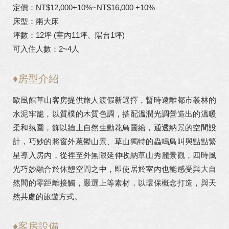
定價：NT$12,000+10%~NT$16,000 +10%
床型：兩大床
坪數：12坪 (室內11坪、陽台1坪)
可入住人數：2~4人
♦房型介紹
歐風館草山客房提供旅人渡假新選擇，暫時遠離都市叢林的
水泥牢籠，以質樸的木質色調，搭配溫潤光調營造出的溫暖
柔和氛圍，飾以牆上自然生動花鳥圖繪，通透納景的空間設
計，巧妙的將窗外蔥鬱山景、草山獨特的蟲鳴鳥叫與點點繁
星導入房內，從裡至外無限延伸收納草山秀麗景觀，四時風
光巧妙融合於休憩空間之中，即使居於室內也能感受與大自
然間的零距離接觸，嚴選上等素材，以環保概念打造，與天
然共處的旅遊方式。
♦客房設備