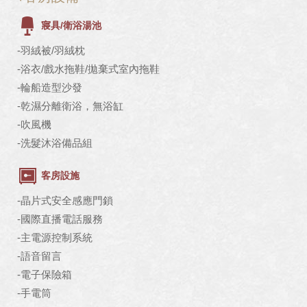
寢具/衛浴湯池
-羽絨被/羽絨枕
-浴衣/戲水拖鞋/拋棄式室內拖鞋
-輪船造型沙發
-乾濕分離衛浴，無浴缸
-吹風機
-洗髮沐浴備品組
客房設施
-晶片式安全感應門鎖
-國際直播電話服務
-主電源控制系統
-語音留言
-電子保險箱
-手電筒