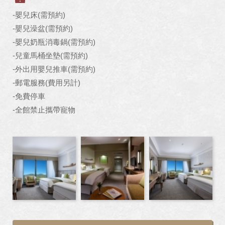
-嬰兒床(需預約)
-嬰兒澡盆(需預約)
-嬰兒奶瓶消毒鍋(需預約)
-兒童馬桶坐墊(需預約)
-外出用嬰兒推車(需預約)
-郵電服務(費用另計)
-免費停車
-全館禁止攜帶寵物