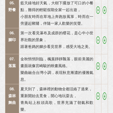
05.
藍天綠地好天氣，大樹下擺放了可口的小餐
野餐
點，難得的輕鬆假期全家一起出遊，
小朋友時而在草地上奔跑放風箏，時而在一
旁盪起鞦韆，伴隨一家人歡樂的笑聲。
06.
第一次看見瀑布及成群的櫻花，是心中小世
腳印
界壯觀的景象，
跟著爸媽的腳步看見世界，感受大地之美。
07.
金秋悄悄到臨，楓葉靜靜飄落，眼前美麗的
落葉
畫面就像宮崎駿的映畫風格。
樂曲融合台灣小調，表現秋意漸濃的優雅氣
息。
08.
夏天到了，森林裡的動物全都活絡了過來，
森林
重新開始去覓食，開心地玩耍去，
舞曲
青鳥站上枝頭高歌，世界充滿了朝氣和歡
樂。