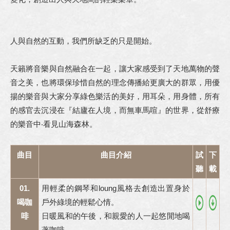
人與自然的互動，我們所缺乏的只是開始。
天籟將音樂與自然融合在一起，讓大家感受到了天地萬物的聲
音之美，也將環保珍惜自然的理念傳播給更廣大的群眾，用優
揚的樂音與大家分享綠色樂活的美好，用耳朵，用身體，所有
的感官去沉浸在『結廬在人境，而無車馬喧』的世界，從舒療
的樂音中‧看見山海森林。
曲目
曲目介紹
試
下
聽
載
01.
用輕柔的鋼琴和loung風格去創造出置身於
喝咖
戶外綠境的輕鬆心情。
啡
日暖風和的午後，和親愛的人一起悠閒地喝
著咖啡。