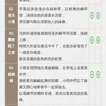
02.
早晨起床後漫步在綠林裡，以輕爽的鋼琴
遇見
聲，演繹自然的潺潺水流聲，
小溪
用弦樂勾勒出清新怡人的線條。
03.
沈靜的連踏板都聽得見的鋼琴與弦樂，接續
霧散
上曲，
開了
時間大約是在接近中午了，去散步卻發現了
之後
一個世外桃源，
聽見美麗的藍鳥輕亮的歌聲。
04.
小朋友嘻鬧地玩著躲貓貓，在草地上追逐著
躲貓
伙伴，
貓
偶然看到翩翩起舞的彩蝶，小同伴們忘了躲
藏又開心地牽著手一起探險去。
以電鋼琴的獨特音感，表演出童真俏皮的風
格。