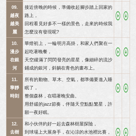
09.
接近傍晚的時候，準備收起腳步踏上回家的
越夜
路上，
越美
回程看見好多不一樣的景色，走來的時候我
麗
怎麼沒有發現呢?
10.
華燈初上，一輪明月高掛，和家人們聚在一
漫步
起吃著晚餐，
在銀
天空綴滿了閃閃發亮的星星，像細碎的流沙
河
鋪成的銀河，斜躺在青色的畫布上。
11.
所有的動物、草木、空氣，都準備要進入睡
寧靜
眠了，
時刻
整個森林，在唱著晚安曲。
用舒緩的jazz節奏，伴隨天空點點繁星，許
願一夜好眠。
12.
和小伙伴約好一起去森林樹屋探險，
去樹
到球場上大展身手，在沁涼的水池裡比賽，