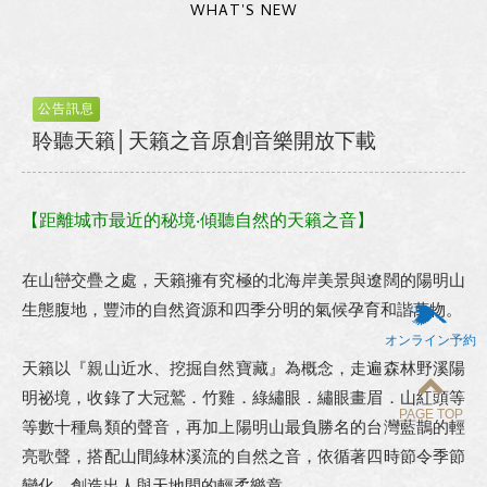
WHAT'S NEW
公告訊息
聆聽天籟│天籟之音原創音樂開放下載
【距離城市最近的秘境‧傾聽自然的天籟之音】
在山巒交疊之處，天籟擁有究極的北海岸美景與遼闊的陽明山
生態腹地，豐沛的自然資源和四季分明的氣候孕育和諧萬物。
オンライン予約
天籟以『親山近水、挖掘自然寶藏』為概念，走遍森林野溪陽
明祕境，收錄了大冠鷲．竹雞．綠繡眼．繡眼畫眉．山紅頭等
PAGE TOP
等數十種鳥類的聲音，再加上陽明山最負勝名的台灣藍鵲的輕
亮歌聲，搭配山間綠林溪流的自然之音，依循著四時節令季節
變化，創造出人與天地間的輕柔樂章。