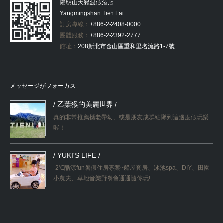
陽明山天籟渡假酒店
Yangmingshan Tien Lai
訂房專線：
+886-2-2408-0000
團體服務：
+886-2-2392-2777
館址：
208新北市金山區重和里名流路1-7號
メッセージがフォーカス
/ 乙葉猴的美麗世界 /
真的非常推薦攜老帶幼、或是朋友成群結隊到這邊度假玩樂
喔！
/ YUKI'S LIFE /
-2℃酷涼fun暑假住房專案~船屋套房、泳池spa、DIY、田園
小農夫、草地音樂野餐會通通隨你玩!