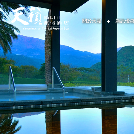
關於天籟
新訊優