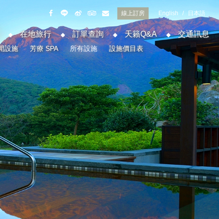
線上訂房
English
/
日本語
在地旅行
訂單查詢
天籟Q&A
交通訊息
閒設施
芳療 SPA
所有設施
設施價目表