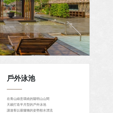
戶外泳池
在青山綠意環繞的陽明山山間
天籟打造半月型的戶外泳池
讓遊客以最慵懶的姿勢順水漂流