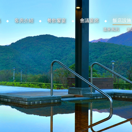
惠
客房介紹
餐飲饗宴
會議宴席
飯店設施
溫泉風呂
休